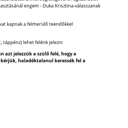
asztásánál engem - Duka Krisztina-válasszanak
okat kapnak a felmerülő teendőkkel
, táppénz) lehet felénk jelezni
azt jelezzük a szülő felé, hogy a
kérjük, haladéktalanul keressék fel a