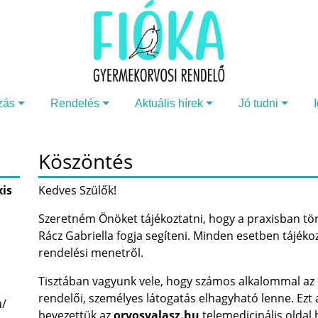
zás
Rendelés
Aktuális hírek
Jó tudni
Köszöntés
xis
Kedves Szülők!
Szeretném Önöket tájékoztatni, hogy a praxisban t
Rácz Gabriella fogja segíteni. Minden esetben tájék
rendelési menetről.
Tisztában vagyunk vele, hogy számos alkalommal az 
rendelői, személyes látogatás elhagyható lenne. Ez
u/
bevezettük az
orvosvalasz.hu
telemedicinális oldal 