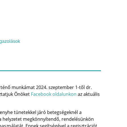
Igazolások
örténő munkámat 2024. szeptember 1-től dr.
oztatjuk Önöket
Facebook oldalunkon
az aktuális
enyhe tünetekkel járó betegségeknél a
t a helyzetet megkönnyítendő, rendelésünkön
használatát. Ennek segítségével a regisztrációt