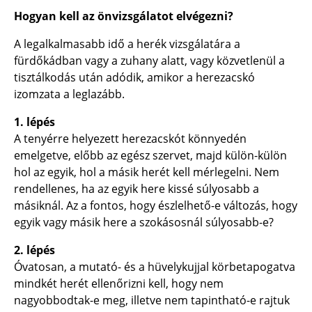
Hogyan kell az önvizsgálatot elvégezni?
A legalkalmasabb idő a herék vizsgálatára a
fürdőkádban vagy a zuhany alatt, vagy közvetlenül a
tisztálkodás után adódik, amikor a herezacskó
izomzata a leglazább.
1. lépés
A tenyérre helyezett herezacskót könnyedén
emelgetve, előbb az egész szervet, majd külön-külön
hol az egyik, hol a másik herét kell mérlegelni. Nem
rendellenes, ha az egyik here kissé súlyosabb a
másiknál. Az a fontos, hogy észlelhető-e változás, hogy
egyik vagy másik here a szokásosnál súlyosabb-e?
2. lépés
Óvatosan, a mutató- és a hüvelykujjal körbetapogatva
mindkét herét ellenőrizni kell, hogy nem
nagyobbodtak-e meg, illetve nem tapintható-e rajtuk