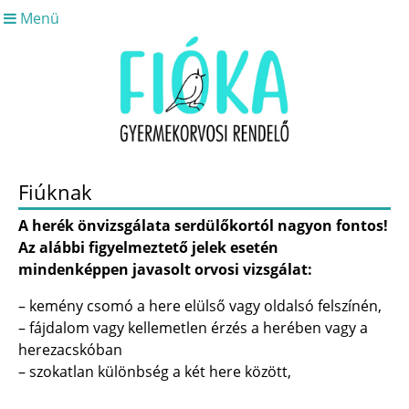
Menü
Fiúknak
A herék önvizsgálata serdülőkortól nagyon fontos!
Az alábbi figyelmeztető jelek esetén
mindenképpen javasolt orvosi vizsgálat:
– kemény csomó a here elülső vagy oldalsó felszínén,
– fájdalom vagy kellemetlen érzés a herében vagy a
herezacskóban
– szokatlan különbség a két here között,